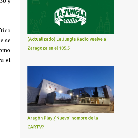
:30 y
ítico
(Actualizado) La Jungla Radio vuelve a
he se
Zaragoza en el 105.5
 como
ra el
Aragón Play ¿'Nuevo' nombre de la
CARTV?