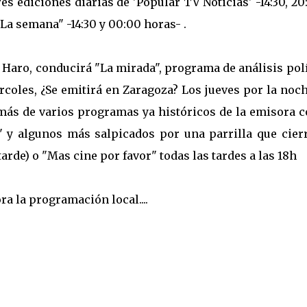
s ediciones diarias de 'Popular TV Noticias' -14:30, 20
La semana" -14:30 y 00:00 horas- .
 Haro, conducirá "La mirada", programa de análisis pol
iércoles, ¿Se emitirá en Zaragoza? Los jueves por la noc
además de varios programas ya históricos de la emisora
a" y algunos más salpicados por una parrilla que cier
rde) o "Mas cine por favor" todas las tardes a las 18h
a la programación local....